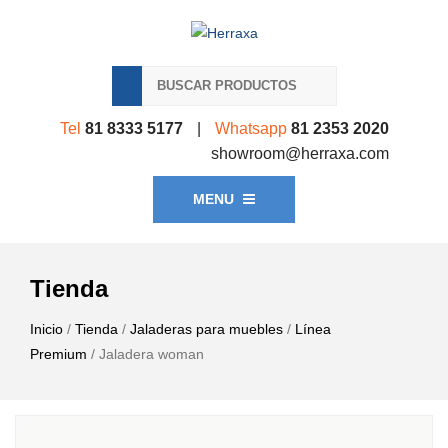
Tel
81 8333 5177
|
Whatsapp
81 2353 2020
showroom@herraxa.com
MENU
Tienda
Inicio
/
Tienda
/
Jaladeras para muebles
/
Línea
Premium
/ Jaladera woman