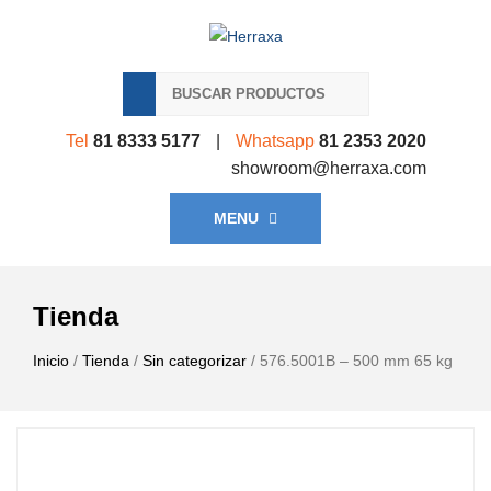
Tel
81 8333 5177
|
Whatsapp
81 2353 2020
showroom@herraxa.com
MENU
Tienda
Inicio
/
Tienda
/
Sin categorizar
/ 576.5001B – 500 mm 65 kg