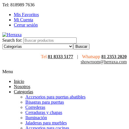
Tel: 818989 7636
Mis Favoritos
Mi Cuenta
Cerrar sesión
Search for:
Tel
81 8333 5177
|
Whatsapp
81 2353 2020
showroom@herraxa.com
Menu
Inicio
Nosotros
Categorías
Accesorios para puertas abatibles
Bisagras para puertas
Correderas
Cerraduras y chapas
Iluminación
Jaladeras para muebles
Accesorios para cocinas